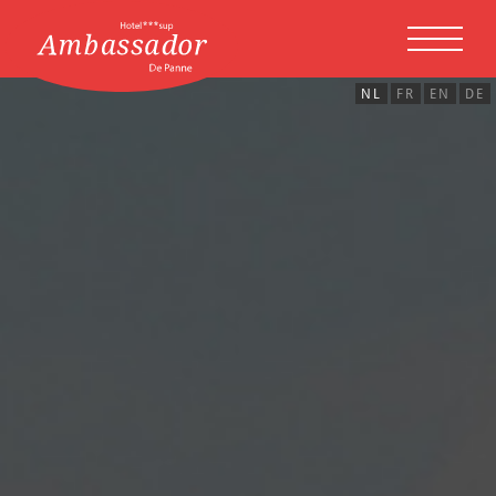
Overslaan en naar de inhoud gaan
NL
FR
EN
DE