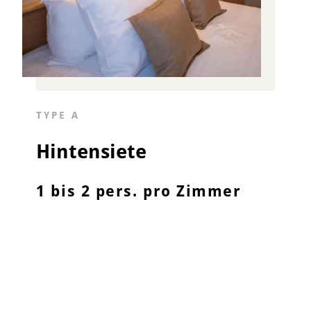
TYPE A
Hintensiete
1 bis 2 pers. pro Zimmer
> Doppelbett 160x200
> Badezimmer
> TV
> Radio
> Wecker
> Gratis-WLAN
> Kafeeautomat